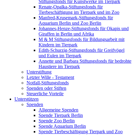
Stiftungsfonds für Kunstwerke im Tierpark
Renate-Opalka-Stiftungsfonds für
Tierbeschäftigung im Tierpark und im Zoo
Manfred-Krusemark-Stiftungsfonds für
Aquarium Berlin und Zoo Berlin
Johannes-Henze-Stiftungsfonds für Okapis und
Giraffen in Berlin und Afrika
M & M Stiftungsfonds für Bildungsarbeit mit
Kindern im Tierpark
Edith-Schurzig-Stiftungsfonds für Greifvögel
und Eulen im Tierpark
Annette und Barbara Stiftungsfonds für bedrohte
Haustiere im Tierpark
Unterstiftung
Letzter Wille - Testament
Notfall-Stiftungsfonds
Spenden oder Stiften
Steuerliche Vorteile
Unterstützen
Spenden
Allgemeine Spenden
Spende Tierpark Berlin
Spende Zoo Berlin
Spende Aquarium Berlin
Spende Tierbeschäftigung Tierpark und Zoo