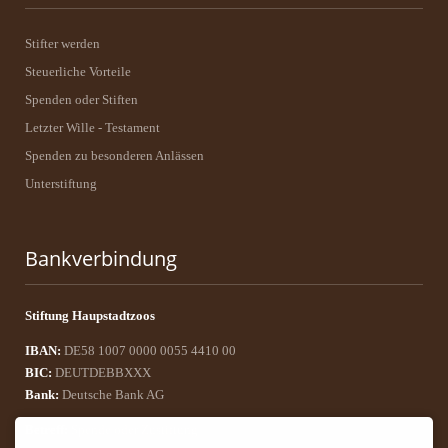
Stifter werden
Steuerliche Vorteile
Spenden oder Stiften
Letzter Wille - Testament
Spenden zu besonderen Anlässen
Unterstiftung
Bankverbindung
Stiftung Haupstadtzoos
IBAN:
DE58 1007 0000 0055 4410 00
BIC:
DEUTDEBBXXX
Bank:
Deutsche Bank AG
Betreff:
Spende oder Zustiftung